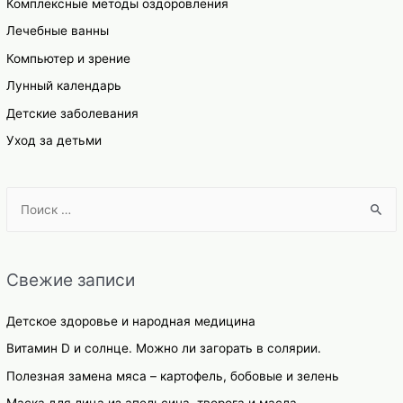
Комплексные методы оздоровления
Лечебные ванны
Компьютер и зрение
Лунный календарь
Детские заболевания
Уход за детьми
S
e
a
r
Свежие записи
c
h
Детское здоровье и народная медицина
f
Витамин D и солнце. Можно ли загорать в солярии.
o
Полезная замена мяса – картофель, бобовые и зелень
r