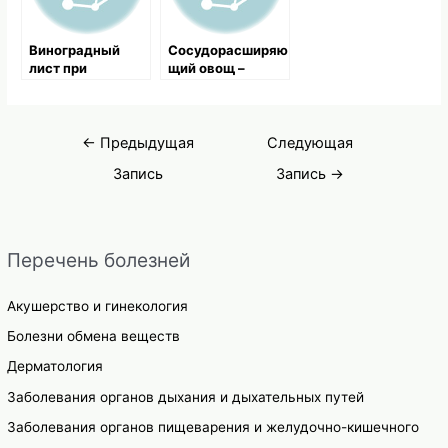
Виноградный
Сосудорасширяю
лист при
щий овощ –
стенокардии
пастернак
Навигация
←
Предыдущая
Следующая
по
Запись
Запись
→
записям
Перечень болезней
Акушерство и гинекология
Болезни обмена веществ
Дерматология
Заболевания органов дыхания и дыхательных путей
Заболевания органов пищеварения и желудочно-кишечного