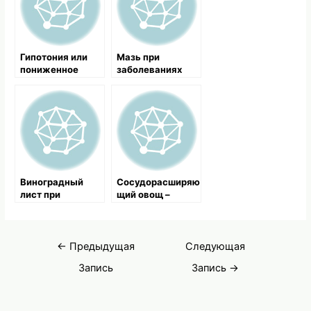
Гипотония или
Мазь при
пониженное
заболеваниях
давление,
вен
симптомы и
лечение
народными
средствами
Виноградный
Сосудорасширяю
лист при
щий овощ –
стенокардии
пастернак
Навигация
←
Предыдущая
Следующая
по
Запись
Запись
→
записям