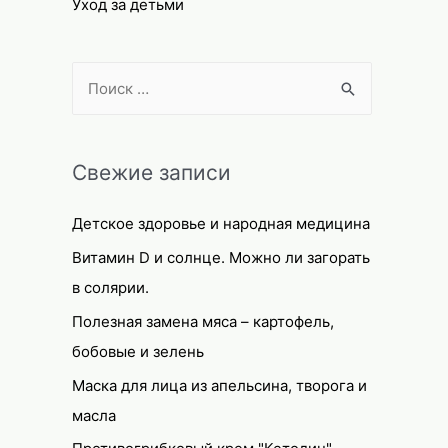
Уход за детьми
S
e
a
r
Свежие записи
c
Детское здоровье и народная медицина
h
f
Витамин D и солнце. Можно ли загорать
o
в солярии.
r
Полезная замена мяса – картофель,
:
бобовые и зелень
Маска для лица из апельсина, творога и
масла