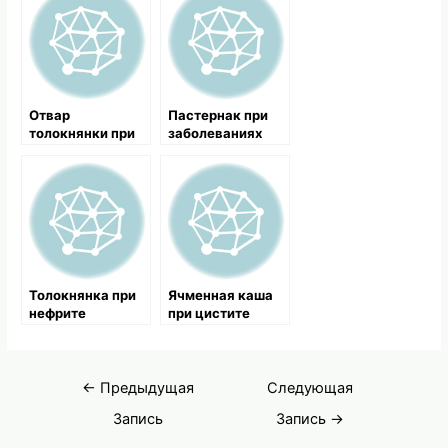
Отвар
Пастернак при
толокнянки при
заболеваниях
больных почках
почек
Толокнянка при
Ячменная каша
нефрите
при цистите
Навигация
←
Предыдущая
Следующая
по
Запись
Запись
→
записям