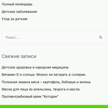
Лунный календарь
Детские заболевания
Уход за детьми
S
e
a
r
Свежие записи
c
h
Детское здоровье и народная медицина
f
Витамин D и солнце. Можно ли загорать в солярии.
o
Полезная замена мяса – картофель, бобовые и зелень
r
Маска для лица из апельсина, творога и масла
:
Противогрибковый крем "Кетодин"