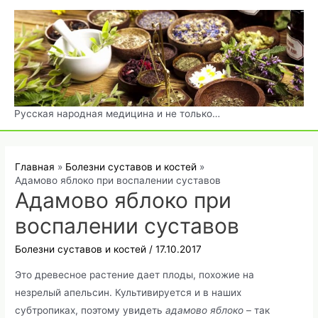
Перейти
к
содержимому
Русская народная медицина и не только…
Главная
Болезни суставов и костей
Адамово яблоко при воспалении суставов
Адамово яблоко при
воспалении суставов
Болезни суставов и костей
/
17.10.2017
Это древесное растение дает плоды, похожие на
незрелый апельсин. Культивируется и в наших
субтропиках, поэтому увидеть
адамово яблоко
– так