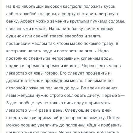
На дно небольшой высокой кастрюли положить кусок
асбеста любой толщины, а сверху поставить литровую
банку. Асбест можно заменить круглыми пучками соломы,
связанными вместе. Наполнить банку почти доверху
сушеной или свежей травой зверобоя и залить
прованским маслом так, чтобы масло покрыло траву. В
кастрюлю налить воду и поставить на огонь. Надо
постоянно следить за непрерывным кипением воды,
подливая время от времени кипяток. Через шесть часов
лекарство от язвы готово. Его следует процедить и
держать в темном прохладном месте. Принимать по
столовой ложке за пол часа до еды. Во время лечения
язвы желудка нужно строго соблюдать диету. Первые 2—
3 дня вообще лучше только пить воду и принимать
лекарство 3—4 раза в день. Следующие семь дней
съедать за три приема яйцо, сваренное всмятку. Потом
можно порцию увеличить до половины яйца и прибавить
немного жидкой овсянки. Через две недели добавить в