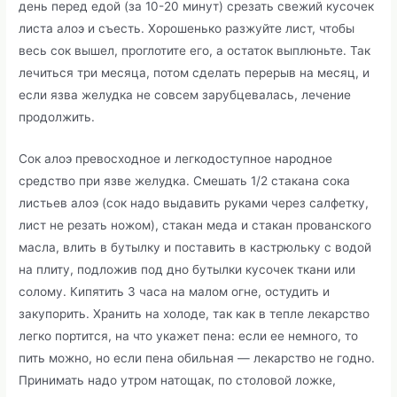
день перед едой (за 10-20 минут) срезать свежий кусочек
листа алоэ и съесть. Хорошенько разжуйте лист, чтобы
весь сок вышел, проглотите его, а остаток выплюньте. Так
лечиться три месяца, потом сделать перерыв на месяц, и
если язва желудка не совсем зарубцевалась, лечение
продолжить.
Сок алоэ превосходное и легкодоступное народное
средство при язве желудка. Смешать 1/2 стакана сока
листьев алоэ (сок надо выдавить руками через салфетку,
лист не резать ножом), стакан меда и стакан прованского
масла, влить в бутылку и поставить в кастрюльку с водой
на плиту, подложив под дно бутылки кусочек ткани или
солому. Кипятить 3 часа на малом огне, остудить и
закупорить. Хранить на холоде, так как в тепле лекарство
легко портится, на что укажет пена: если ее немного, то
пить можно, но если пена обильная — лекарство не годно.
Принимать надо утром натощак, по столовой ложке,