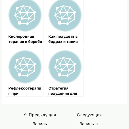
Кислородная
Как похудеть в
терапия в борьбе
бедрах и талии
с лишним весом
при помощи йоги
Рефлексотерапи
Стратегия
я при
похудения для
избыточном весе
девочек
Навигация
←
Предыдущая
Следующая
по
Запись
Запись
→
записям