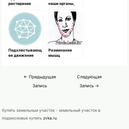
растирание
наши органы,
подкожной
придавая им
мышцы шеи
правильное
положение
Подхлестывающ
Разминание
ее движение
мышц
подбородка
Навигация
←
Предыдущая
Следующая
по
Запись
Запись
→
записям
Купить земельныи участок - земельный участок в
подмосковье купить
zvka.ru
.