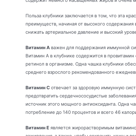
содержит немного насыщенных жиров и очень м
Польза клубники заключается в том, что эта кра
преимуществ, начиная от высокого содержания 
снижать артериальное давление и высокий уров
Витамин А
важен для поддержания иммунной сис
Витамин А в клубнике содержится в провитамин 
ретинол в организме. Одна чашка клубники обес
среднего взрослого рекомендованного ежеднев
Витамин С
отвечает за здоровую иммунную сист
предотвратить сердечнососудистые заболевания
источник этого мощного антиоксиданта. Одна ч
потребление до 140 процентов и всего 46 калор
Витамин Е
является жирорастворимым витамино
заживления, а также, чтобы сохранить кожу и в