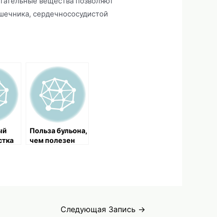
итательные вещества позволяют
ишечника, сердечнососудистой
ый
Польза бульона,
стка
чем полезен
 от
куриный бульон
Следующая Запись
→