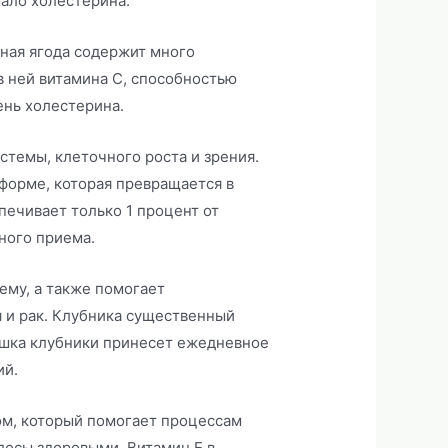
ало холестерина.
сная ягода содержит много
в ней витамина С, способностью
ень холестерина.
темы, клеточного роста и зрения.
форме, которая превращается в
печивает только 1 процент от
ного приема.
ему, а также помогает
 и рак. Клубника существенный
ашка клубники принесет ежедневное
ий.
м, который помогает процессам
олосы здоровыми. Витамин Е в