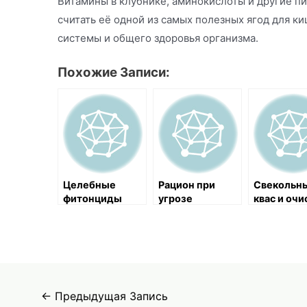
Витамины в клубнике, аминокислоты и другие п
считать её одной из самых полезных ягод для к
системы и общего здоровья организма.
Похожие Записи:
Целебные
Рацион при
Свекольн
фитонциды
угрозе
квас и очи
растений
кислородного
организма
голодания
шлаков
Навигация
←
Предыдущая Запись