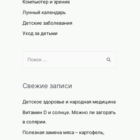
Компьютер и зрение
Лунный календарь
Детские заболевания
Уход за детьми
S
e
a
r
Свежие записи
c
Детское здоровье и народная медицина
h
f
Витамин D и солнце. Можно ли загорать
o
в солярии.
r
Полезная замена мяса – картофель,
: